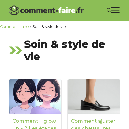
Aller
M
au
contenu
Comment-faire
»
Soin & style de vie
Soin & style de
vie
Comment « glow
Comment ajuster
up » ? Les étapes
des chaussures