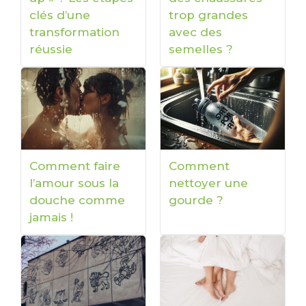
clés d’une
trop grandes
transformation
avec des
réussie
semelles ?
Comment faire
Comment
l’amour sous la
nettoyer une
douche comme
gourde ?
jamais !