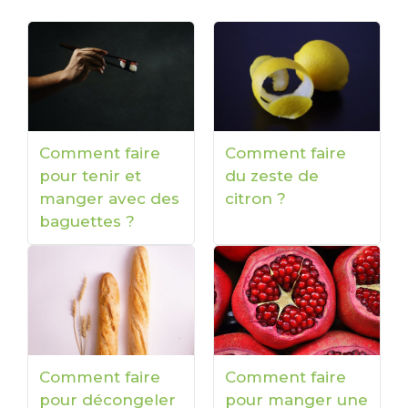
Comment faire
Comment faire
pour tenir et
du zeste de
manger avec des
citron ?
baguettes ?
Comment faire
Comment faire
pour décongeler
pour manger une