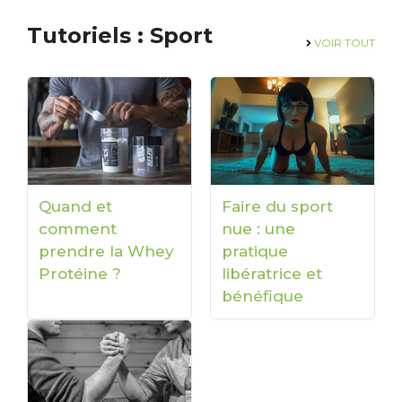
Tutoriels : Sport
VOIR
TOUT
Quand et
Faire du sport
comment
nue : une
prendre la Whey
pratique
Protéine ?
libératrice et
bénéfique